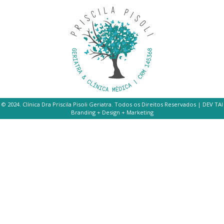
© 2024. Clínica Dra Priscila Pisoli Geriatra. Todos os Direitos Reservados | DEV TAI
Branding + Design + Marketing