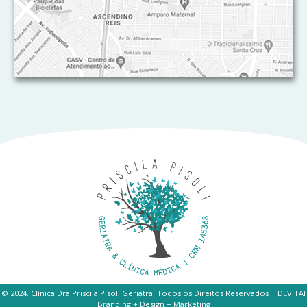
© 2024. Clínica Dra Priscila Pisoli Geriatra. Todos os Direitos Reservados | DEV TAI
Branding + Design + Marketing