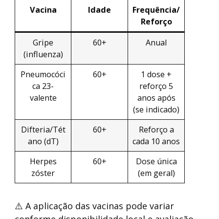
Vacina
Idade
Frequência/
Reforço
Gripe
60+
Anual
(influenza)
Pneumocóci
60+
1 dose +
ca 23-
reforço 5
valente
anos após
(se indicado)
Difteria/Tét
60+
Reforço a
ano (dT)
cada 10 anos
Herpes
60+
Dose única
zóster
(em geral)
⚠️ A aplicação das vacinas pode variar